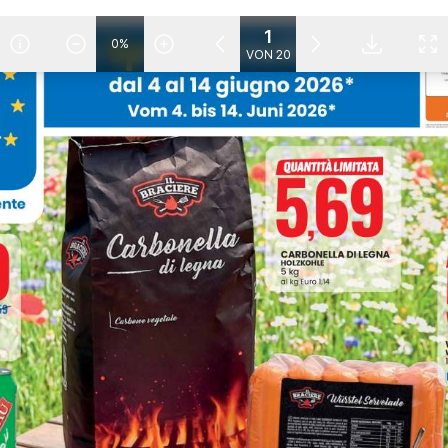
0
%
VON 20