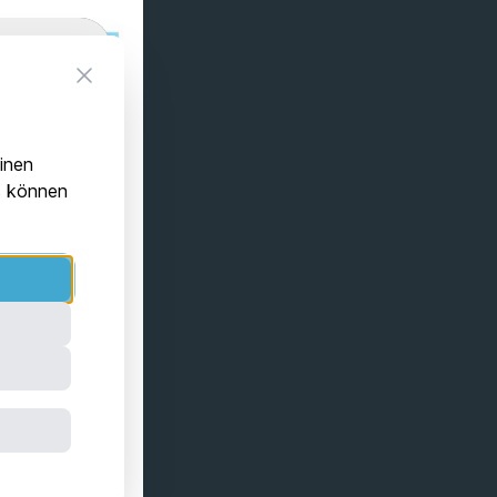
Close
einen
ls können