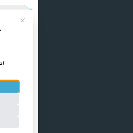
Close
-
tzt