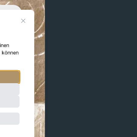
Close
einen
ls können