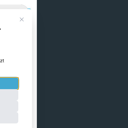
Close
-
tzt