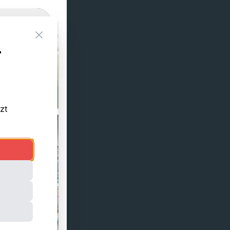
Close
-
tzt