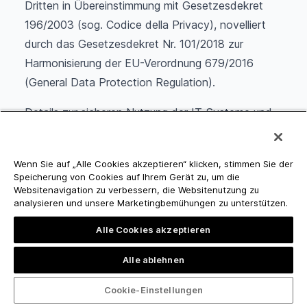
Dritten in Übereinstimmung mit Gesetzesdekret
196/2003 (sog. Codice della Privacy), novelliert
durch das Gesetzesdekret Nr. 101/2018 zur
Harmonisierung der EU-Verordnung 679/2016
(General Data Protection Regulation).
Details zur sicheren Nutzung der IT-Systeme und
zum Schutz der Privacy sind in den
entsprechenden internen und externen
Wenn Sie auf „Alle Cookies akzeptieren“ klicken, stimmen Sie der
Dokumenten im Detail geregelt.
Speicherung von Cookies auf Ihrem Gerät zu, um die
Websitenavigation zu verbessern, die Websitenutzung zu
analysieren und unsere Marketingbemühungen zu unterstützen.
4.16. Kommunikation & Auftreten nach Außen
Alle Cookies akzeptieren
Jede Art der Kommunikation erfolgt unter
Alle ablehnen
Einhaltung der geltenden Gesetze sowie der
Cookie-Einstellungen
professionellen Verhaltensregeln. Sie hat die